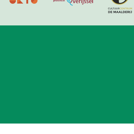
o
Telefonisch is ons THEATER niet bereikbaar.