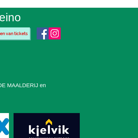
eino
en van tickets
an DE MAALDERIJ en