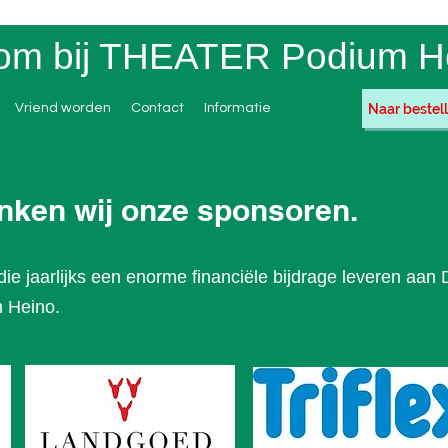
om bij THEATER Podium H
Naar bestell
Vriend worden
Contact
Informatie
nken wij onze sponsoren.
die jaarlijks een enorme financiële bijdrage leveren a
 Heino.