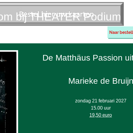
om bij THEATER Podium H
Naar bestell
Vriend worden
Contact
Informatie
De Matthäus Passion ui
Marieke de Bruij
zondag 21 februari 2027
15.00 uur
19,50 euro