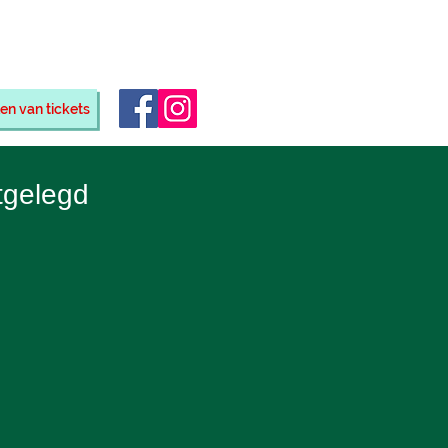
eino
en van tickets
tgelegd
n