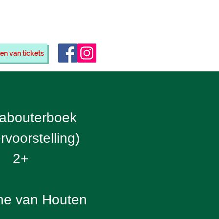
eino
en van tickets
abouterboek
rvoorstelling)
2+
ne van Houten