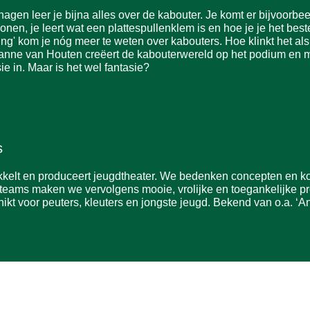
gen leer je bijna alles over de kabouter. Je komt er bijvoorbee
nen, je leert wat een plattespullenklem is en hoe je je het be
ing' kom je nóg meer te weten over kabouters. Hoe klinkt het als
anne van Houten creëert de kabouterwereld op het podium en
ie in. Maar is het wel fantasie?
s
kelt en produceert jeugdtheater. We bedenken concepten en kop
e teams maken we vervolgens mooie, vrolijke en toegankelijke p
chikt voor peuters, kleuters en jongste jeugd. Bekend van o.a. ‘A
o
Telefonisch is ons THEATER niet bereikbaar.
Mail ons via
info@podiumheino.nl
. We zullen proberen
jouw email zo snel mogelijk te beantwoorden. Vrijwel altijd