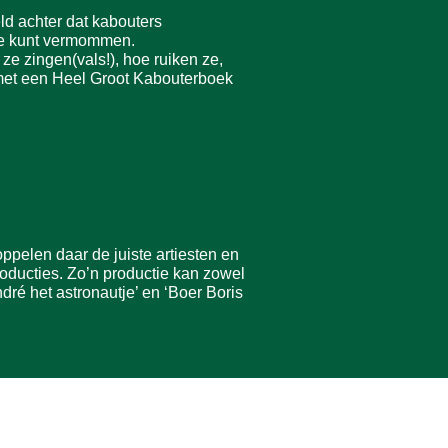
ld achter dat kabouters
ste kunt vermommen.
 ze zingen(vals!), hoe ruiken ze,
 met een Heel Groot Kabouterboek
pelen daar de juiste artiesten en
roducties. Zo’n productie kan zowel
ndré het astronautje’ en ‘Boer Boris
KvK 41025527
ANBI RSIN 805782072
Bank NL61 RABO 0128 6050 49