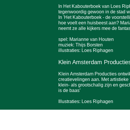
In Het Kabouterboek van Loes Ripha
tegenwoordig gewoon in de stad wo
In 'Het Kabouterboek - de voorstell
hoe voelt een huisbeest aan? Mari
neemt ze alle kijkers mee de fantas
spel: Marianne van Houten
muziek: Thijs Borsten
illustraties: Loes Riphagen
Klein Amsterdam Productie
Klein Amsterdam Producties ontwik
creatievelingen aan. Met artistiek
klein- als grootschalig zijn en ges
is de baas’
Illustraties: Loes Riphagen
THEATER Podium Hein
Canadastraat 6, 8141 AC, Heino