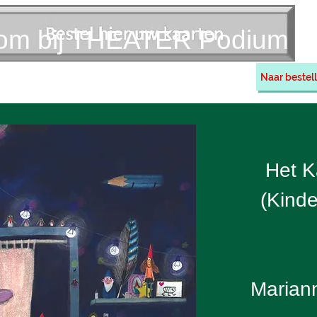
om bij THEATER Podium H
Naar bestell
Vriend worden
Contact
Informatie
Het K
(Kinde
Marian