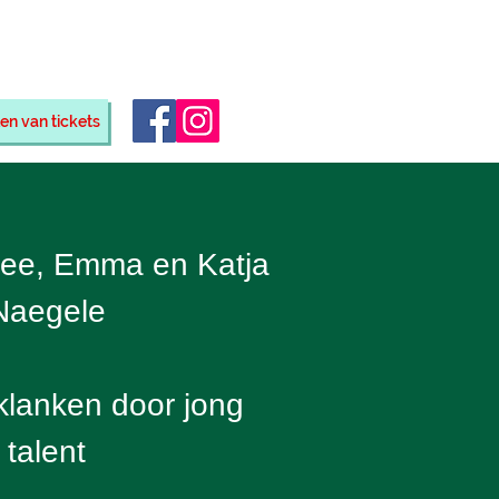
eino
en van tickets
Nee, Emma en Katja
Naegele
klanken door jong
talent