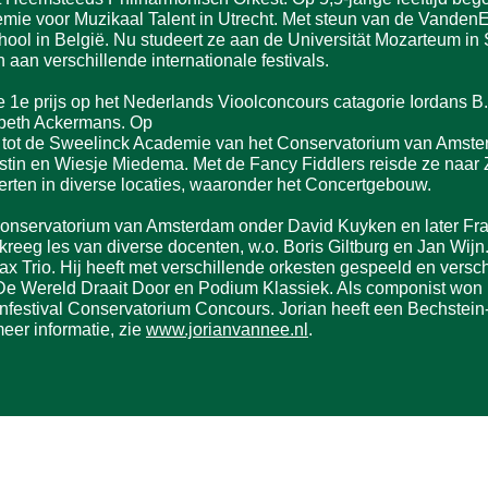
emie voor Muzikaal Talent in Utrecht. Met steun van de Vande
ool in België. Nu studeert ze aan de Universität Mozarteum in
an verschillende internationale festivals.
de 1e prijs op het Nederlands Vioolconcours catagorie Iordans B
sbeth Ackermans. Op
ten tot de Sweelinck Academie van het Conservatorium van Amst
stin en Wiesje Miedema. Met de Fancy Fiddlers reisde ze naar 
erten in diverse locaties, waaronder het Concertgebouw.
Conservatorium van Amsterdam onder David Kuyken en later Fra
 kreeg les van diverse docenten, w.o. Boris Giltburg en Jan Wijn
ax Trio. Hij heeft met verschillende orkesten gespeeld en versch
e Wereld Draait Door en Podium Klassiek. Als componist won hij
nfestival Conservatorium Concours. Jorian heeft een Bechstein
er informatie, zie
www.jorianvannee.nl
.
o
Telefonisch is ons THEATER niet bereikbaar.
Mail ons via
info@podiumheino.nl
. We zullen proberen