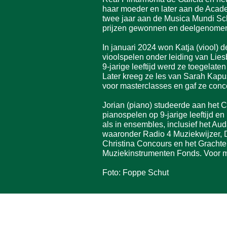
haar moeder en later aan de Acad
twee jaar aan de Musica Mundi Sch
prijzen gewonnen en deelgenomen a
In januari 2024 won Katja (viool) 
vioolspelen onder leiding van Lie
9-jarige leeftijd werd ze toegela
Later kreeg ze les van Sarah Kapu
voor masterclasses en gaf ze conc
Jorian (piano) studeerde aan het 
pianospelen op 9-jarige leeftijd en
als in ensembles, inclusief het Aud
waaronder Radio 4 Muziekwijzer, D
Christina Concours en het Grachte
Muziekinstrumenten Fonds. Voor me
Foto: Foppe Schut
THEATER Podium Hein
Canadastraat 6, 8141 AC, Heino