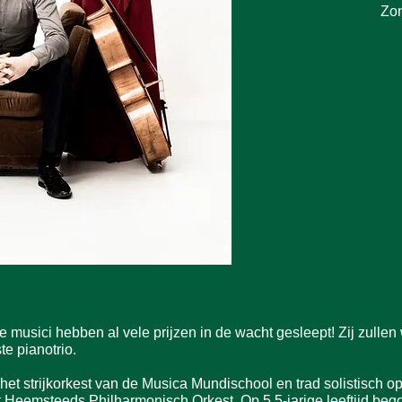
Zon
e musici hebben al vele prijzen in de wacht gesleept! Zij zulle
e pianotrio.
et strijkorkest van de Musica Mundischool en trad solistisch o
 Heemsteeds Philharmonisch Orkest. Op 5,5-jarige leeftijd bego