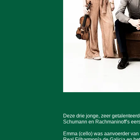
Deze drie jonge, zeer getalenteerd
Schumann en Rachmaninoff's eerst
Emma (cello) was aanvoerder van h
Real Filharmonía de Galicia en het