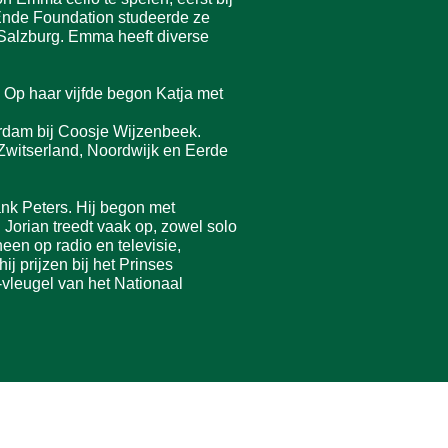
nEnde Foundation studeerde ze
 Salzburg. Emma heeft diverse
. Op haar vijfde begon Katja met
erdam bij Coosje Wijzenbeek.
Zwitserland, Noordwijk en Eerde
nk Peters. Hij begon met
. Jorian treedt vaak op, zowel solo
een op radio en televisie,
 prijzen bij het Prinses
-vleugel van het Nationaal
KvK 41025527
ANBI RSIN 805782072
Bank NL61 RABO 0128 6050 49