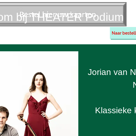
om bij THEATER Podium H
Naar bestell
Vriend worden
Contact
Informatie
Jorian van 
Klassieke 